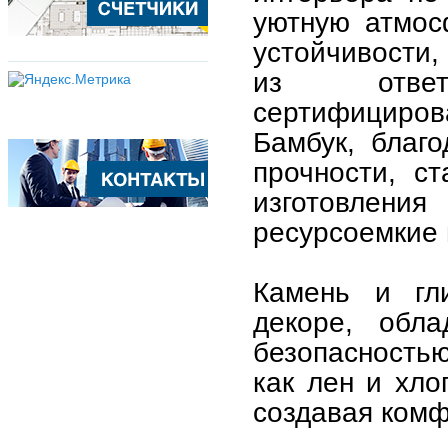
уютную атмосф
устойчивости,
из ответ
сертифициров
Бамбук, благ
прочности, с
изготовлени
ресурсоемкие
Камень и гл
декоре, обла
безопасностью
как лен и хло
создавая комф