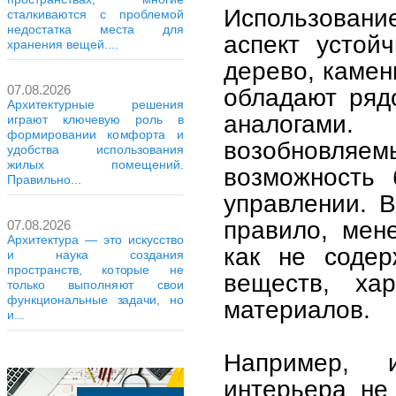
Использовани
сталкиваются с проблемой
недостатка места для
аспект устой
хранения вещей....
дерево, камень
07.08.2026
обладают ряд
Архитектурные решения
аналогами
играют ключевую роль в
формировании комфорта и
возобновляе
удобства использования
жилых помещений.
возможность 
Правильно...
управлении. В
правило, мен
07.08.2026
Архитектура — это искусство
как не содер
и наука создания
пространств, которые не
веществ, хар
только выполняют свои
функциональные задачи, но
материалов.
и...
Например, 
интерьера не