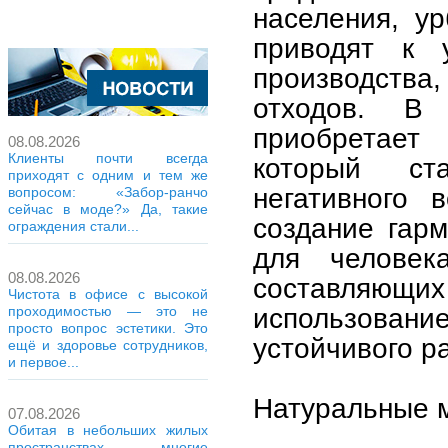
населения, ур
приводят к 
производства,
отходов. В
приобретает 
08.08.2026
Клиенты почти всегда
который ст
приходят с одним и тем же
негативного 
вопросом: «Забор-ранчо
сейчас в моде?» Да, такие
создание гарм
ограждения стали...
для челове
08.08.2026
составляющи
Чистота в офисе с высокой
использовани
проходимостью — это не
просто вопрос эстетики. Это
устойчивого р
ещё и здоровье сотрудников,
и первое...
Натуральные м
07.08.2026
Обитая в небольших жилых
пространствах, многие