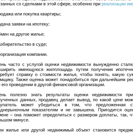
занных со сделками в этой сфере, особенно при
реализации им
родажа или покупка квартиры;
одача заявки на ипотеку;
бмен на другое жилье;
азбирательство в суде;
еорганизация компании.
ень часто с услугой оценки недвижимости вынужденно сталк
сширить имеющуюся жилплощадь путем получения ипотечно
требует справку о стоимости жилья, чтобы понять, какую с
емщику. Также оценка может понадобиться при дальнейшем ре
 его проведении в другой финансовой организации.
ень полезно знать результаты оценки недвижимости при
лученных данных, продавец делает вывод, по какой цене можн
купатель может убедиться в том, что предложенная ст
еднерыночным показателям и не завышена. Пригодится оце
мене – она поможет определиться с размером доплаты, так, ч
льшом минусе.
ли жилье или другой недвижимый объект становится предме