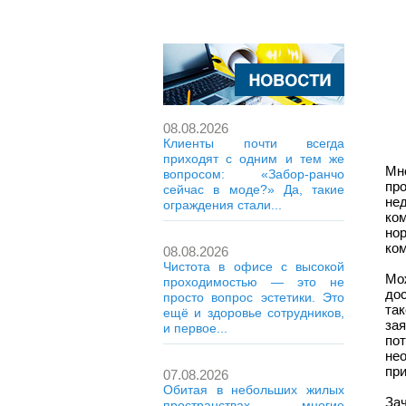
08.08.2026
Клиенты почти всегда
приходят с одним и тем же
Мн
вопросом: «Забор-ранчо
про
сейчас в моде?» Да, такие
не
ограждения стали...
ко
но
ком
08.08.2026
Чистота в офисе с высокой
Мо
проходимостью — это не
дос
просто вопрос эстетики. Это
та
ещё и здоровье сотрудников,
за
и первое...
по
не
пр
07.08.2026
Обитая в небольших жилых
За
пространствах, многие