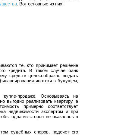
ущества
. Вот основные из них:
иваются те, кто принимает решение
го кредита. В таком случае банк
умму средств целесообразно выдать
финансировании ипотеки в будущем,
 купле-продаже. Основываясь на
о выгодно реализовать квартиру, а
оимость примерно соответствует
нка недвижимости экспертом и при
тобы одна из сторон не оказалась в
том судебных споров, подсчет его