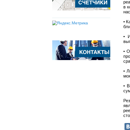
ре
в 
на
• К
бли
• 
вы
• 
пр
сра
• 
мож
• 
су
Ре
яв
ре
сто