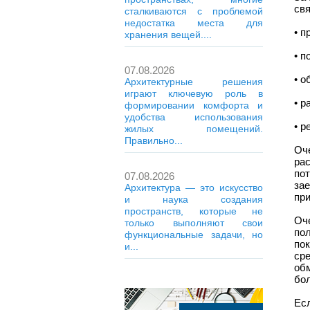
свя
сталкиваются с проблемой
недостатка места для
• п
хранения вещей....
• п
07.08.2026
• о
Архитектурные решения
играют ключевую роль в
• р
формировании комфорта и
удобства использования
• р
жилых помещений.
Правильно...
Оч
ра
по
07.08.2026
за
Архитектура — это искусство
при
и наука создания
пространств, которые не
Оч
только выполняют свои
по
функциональные задачи, но
по
и...
ср
об
бо
Ес