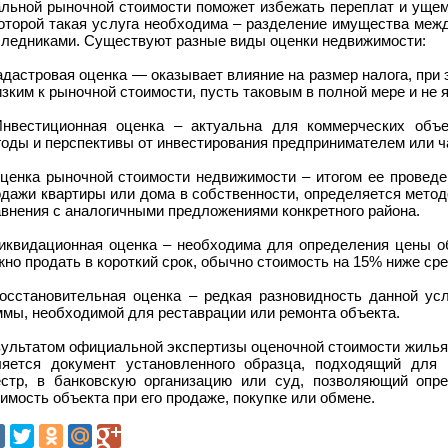
альной рыночной стоимости поможет избежать переплат и ущем
которой такая услуга необходима – разделение имущества меж
следниками. Существуют разные виды оценки недвижимости:
адастровая оценка — оказывает влияние на размер налога, при
зким к рыночной стоимости, пусть таковым в полной мере и не 
Инвестиционная оценка – актуальна для коммерческих объек
годы и перспективы от инвестирования предпринимателем или 
Оценка рыночной стоимости недвижимости – итогом ее проведе
одажи квартиры или дома в собственности, определяется метод
внения с аналогичными предложениями конкретного района.
Ликвидационная оценка – необходима для определения цены об
но продать в короткий срок, обычно стоимость на 15% ниже сре
Восстановительная оценка – редкая разновидность данной ус
ммы, необходимой для реставрации или ремонта объекта.
зультатом официальной экспертизы оценочной стоимости жилья
ляется документ установленного образца, подходящий для 
естр, в банковскую организацию или суд, позволяющий опр
имость объекта при его продаже, покупке или обмене.