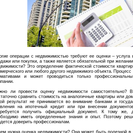
огие операции с недвижимостью требуют ее оценки – услуга 
дажи или покупки, а также является обязательной при желании
движимости? Это определение фактической стоимости квартиры
ммерческого или любого другого недвижимого объекта. Процесс
рмативами и может проводиться только профессиональны
пании.
жно ли провести оценку недвижимости самостоятельно? В
таточно сравнить стоимость на аналогичные квартиры или дом
кой результат не принимается во внимание банками и госуд
явления на ипотечный кредит или при внесении документо
требуется получить официальный документ. К тому же, 
обходимо иметь определенные знания и опыт. Поэтому реш
идется доверить профессионалам.
чем нужна оценка недвижимости? Она может быть полезной в ц