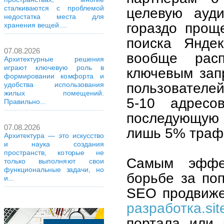
сталкиваются с проблемой
целевую ауди
недостатка места для
гораздо прощ
хранения вещей....
поиска Янде
07.08.2026
вообще рас
Архитектурные решения
играют ключевую роль в
ключевым запр
формировании комфорта и
пользователе
удобства использования
жилых помещений.
5-10 адрес
Правильно...
последующую с
07.08.2026
лишь 5% траф
Архитектура — это искусство
и наука создания
пространств, которые не
Самым эффек
только выполняют свои
функциональные задачи, но
борьбе за поп
и...
SEO продвиже
разработка.sit
портала или 