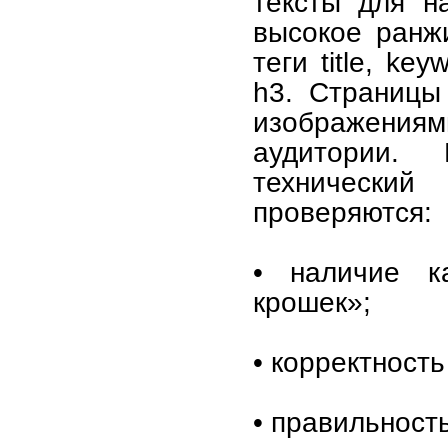
тексты для н
высокое ранж
теги title, ke
h3. Страницы
изображениям
аудитории.
технический
проверяются:
• наличие к
крошек»;
• корректность
• правильност