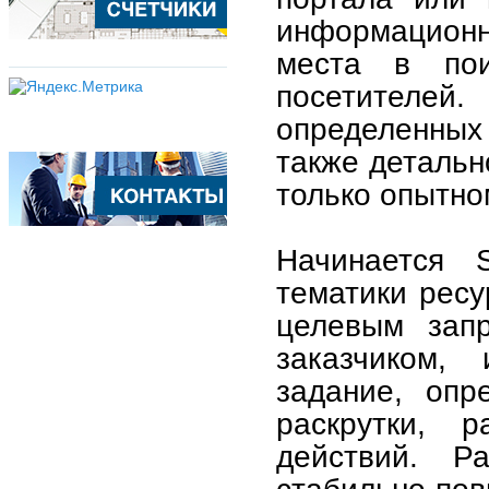
информационн
места в пои
посетителей
определенных
также детальн
только опытно
Начинается 
тематики ресу
целевым запр
заказчиком, 
задание, опр
раскрутки, р
действий. Р
стабильно пов