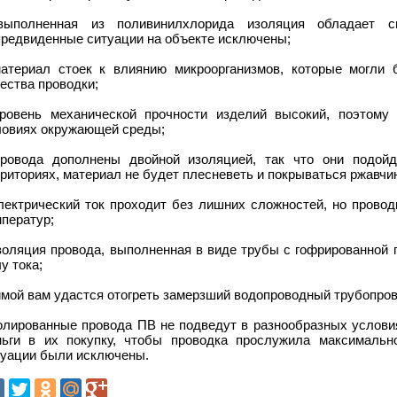
выполненная из поливинилхлорида изоляция обладает св
предвиденные ситуации на объекте исключены;
материал стоек к влиянию микроорганизмов, которые могли 
ества проводки;
уровень механической прочности изделий высокий, поэтом
ловиях окружающей среды;
провода дополнены двойной изоляцией, так что они подой
риториях, материал не будет плесневеть и покрываться ржавчи
электрический ток проходит без лишних сложностей, но провод
ператур;
изоляция провода, выполненная в виде трубы с гофрированной 
у тока;
имой вам удастся отогреть замерзший водопроводный трубопро
олированные провода ПВ не подведут в разнообразных условия
ньги в их покупку, чтобы проводка прослужила максимальн
туации были исключены.