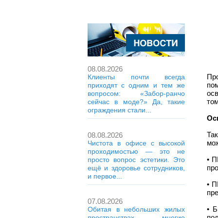
08.08.2026
Пр
Клиенты почти всегда
по
приходят с одним и тем же
ос
вопросом: «Забор-ранчо
том
сейчас в моде?» Да, такие
ограждения стали...
Ос
Та
08.08.2026
мо
Чистота в офисе с высокой
проходимостью — это не
• 
просто вопрос эстетики. Это
про
ещё и здоровье сотрудников,
и первое...
• П
пр
07.08.2026
• 
Обитая в небольших жилых
по
пространствах, многие