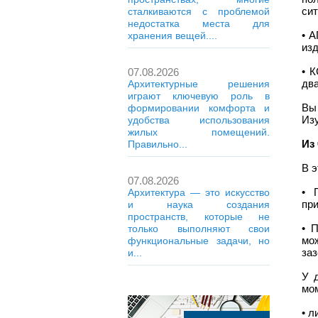
сит
сталкиваются с проблемой
недостатка места для
• А
хранения вещей....
изд
• 
07.08.2026
два
Архитектурные решения
играют ключевую роль в
Вы
формировании комфорта и
Изу
удобства использования
жилых помещений.
Из
Правильно...
В э
07.08.2026
• 
Архитектура — это искусство
при
и наука создания
пространств, которые не
• 
только выполняют свои
мо
функциональные задачи, но
за
и...
У 
мо
• 