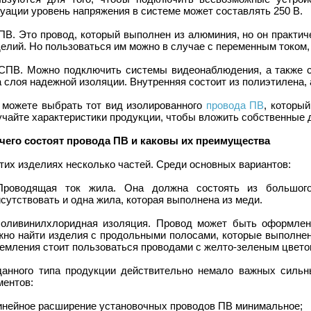
уации уровень напряжения в системе может составлять 250 В.
ПВ. Это провод, который выполнен из алюминия, но он практи
елий. Но пользоваться им можно в случае с переменным током, 
КСПВ. Можно подключить системы видеонаблюдения, а также с
 слоя надежной изоляции. Внутренняя состоит из полиэтилена, 
 можете выбрать тот вид изолированного
провода ПВ
, которы
чайте характеристики продукции, чтобы вложить собственные д
 чего состоят провода ПВ и каковы их преимущества
тих изделиях несколько частей. Среди основных вариантов:
Проводящая ток жила. Она должна состоять из большого
сутствовать и одна жила, которая выполнена из меди.
Поливинилхлоридная изоляция. Провод может быть оформлен
жно найти изделия с продольными полосами, которые выполнен
земления стоит пользоваться проводами с желто-зеленым цвет
данного типа продукции действительно немало важных сильн
ментов:
линейное расширение установочных проводов ПВ минимальное;