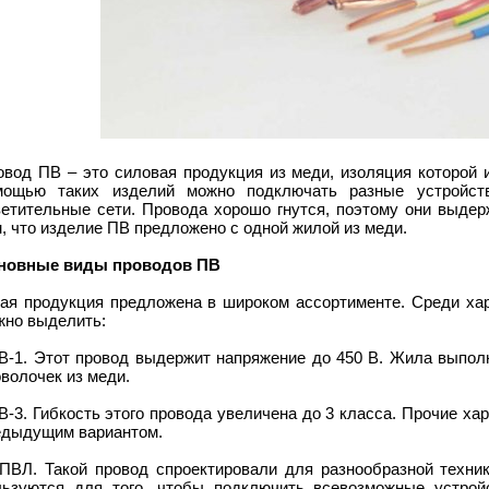
овод ПВ – это силовая продукция из меди, изоляция которой 
мощью таких изделий можно подключать разные устройств
ветительные сети. Провода хорошо гнутся, поэтому они выдер
, что изделие ПВ предложено с одной жилой из меди.
новные виды проводов ПВ
кая продукция предложена в широком ассортименте. Среди хар
жно выделить:
ПВ-1. Этот провод выдержит напряжение до 450 В. Жила выпол
волочек из меди.
В-3. Гибкость этого провода увеличена до 3 класса. Прочие хар
едыдущим вариантом.
БПВЛ. Такой провод спроектировали для разнообразной техни
льзуются для того, чтобы подключить всевозможные устройс