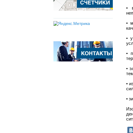
• 
не
• 
кач
• 
ус
• 
тер
• 
тем
• 
сил
• з
Из
де
си