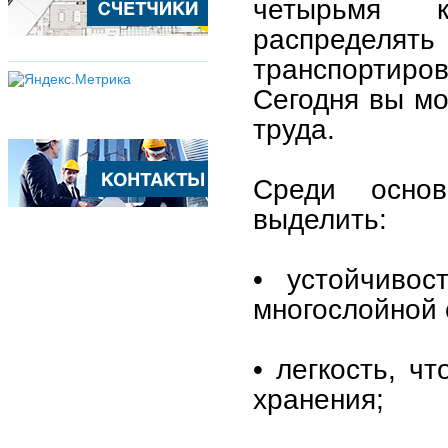
четырьмя к
распределять
транспортиро
Сегодня вы м
труда.
Среди основ
выделить:
• устойчивос
многослойной 
• легкость, ч
хранения;