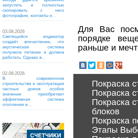
запустить и полностью
скопировать с него
фотографии, контакты и...
Для Вас посм
03.08.2026
порядке веще
Светящийся индикатор
создаёт впечатление, что
раньше и мечт
акустическая система
получила питание и должна
работать. Однако в...
02.08.2026
В современном
Покраска с
строительстве и эксплуатации
частных домов особое
Покраска с
значение приобретает
эффективная система
Покраска с
отопления и...
блоков
Покраска п
Этапы Выб