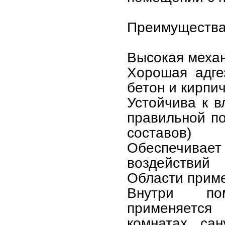
Преимуществ
Высокая механ
Хорошая адге
бетон и кирпи
Устойчива к в
правильной по
составов)
Обеспечивае
воздействий
Области прим
Внутри по
применяетс
комнатах, сан