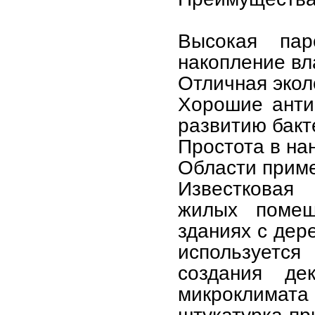
Высокая пар
накопление вл
Отличная экол
Хорошие анти
развитию бакт
Простота в на
Области прим
Известковая
жилых помещ
зданиях с дер
используетс
создания де
микроклимат
штукатурка пр