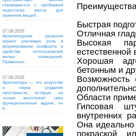
Преимуществ
сталкиваются с проблемой
недостатка места для
хранения вещей....
Быстрая подго
07.08.2026
Отличная глад
Архитектурные решения
Высокая пар
играют ключевую роль в
формировании комфорта и
естественной 
удобства использования
жилых помещений.
Хорошая адг
Правильно...
бетонным и др
Возможность 
07.08.2026
Архитектура — это искусство
дополнительно
и наука создания
пространств, которые не
Области прим
только выполняют свои
функциональные задачи, но
Гипсовая шт
и...
внутренних р
Она идеально 
покраской и