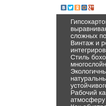
Гипсокарто
выравниван
сложных по
Винтаж и р
интегриров
Стиль бохо
многослой
Экологичны
натуральны
устойчивог
Рабочий ка
атмосферу 