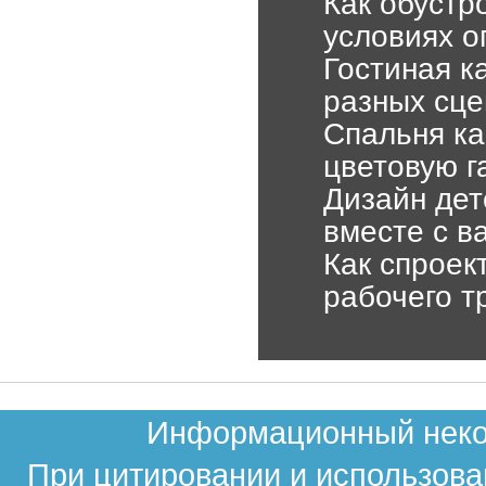
Как обустр
условиях о
Гостиная к
разных сце
Спальня ка
цветовую г
Дизайн дет
вместе с в
Как спроек
рабочего т
Информационный неком
При цитировании и использова