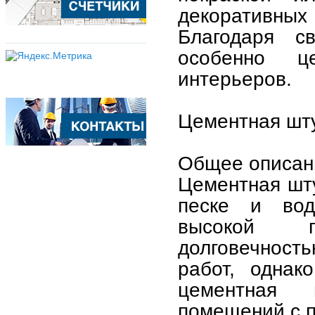
декоративны
Благодаря св
особенно ц
интерьеров.
Цементная шт
Общее описан
Цементная шту
песке и вод
высокой п
долговечност
работ, однак
цементная 
помещений с 