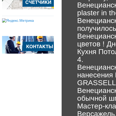
Венецианск
plaster in t
Венецианск
получилось
Венецианс
цветов ! Д
Кухня Пото
4.
Венецианск
нанесения 
GRASSELL
Венецианск
обычной шп
Мастер-кла
Версажель.