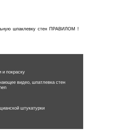
альную шпаклевку стен ПРАВИЛОМ !
 и покраску
учающее видео, шпатлевка стен
chen
ецианской штукатурки