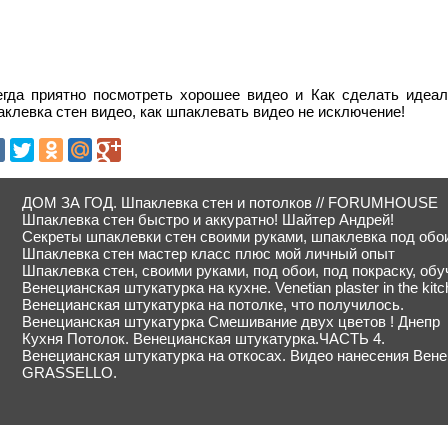
егда приятно посмотреть хорошее видео и Как сделать иде
клевка стен видео, как шпаклевать видео не исключение!
ДОМ ЗА ГОД. Шпаклевка стен и потолков // FORUMHOUSE
Шпаклевка стен быстро и аккуратно! Шайтер Андрей!
Секреты шпаклевки стен своими руками, шпаклевка под обои
Шпаклевка стен мастер класс плюс мой личный опыт
Шпаклевка стен, своими руками, под обои, под покраску, об
Венецианская штукатурка на кухне. Venetian plaster in the kit
Венецианская штукатурка на потолке, что получилось.
Венецианская штукатурка Смешивание двух цветов ! Днепр
Кухня Потолок. Венецианская штукатурка.ЧАСТЬ 4.
Венецианская штукатурка на откосах. Видео нанесения Вен
GRASSELLO.