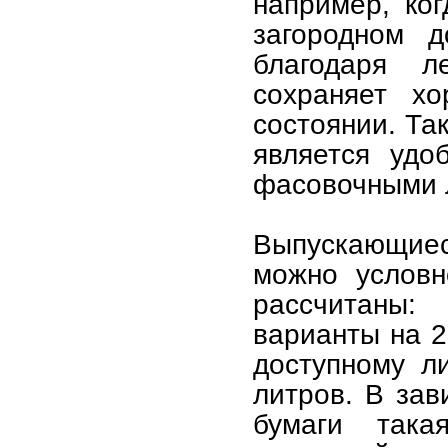
например, ко
загородном 
благодаря л
сохраняет хо
состоянии. Т
является удо
фасовочными 
Выпускающиес
можно условн
рассчитаны
варианты на 2,
доступному л
литров. В зав
бумаги така