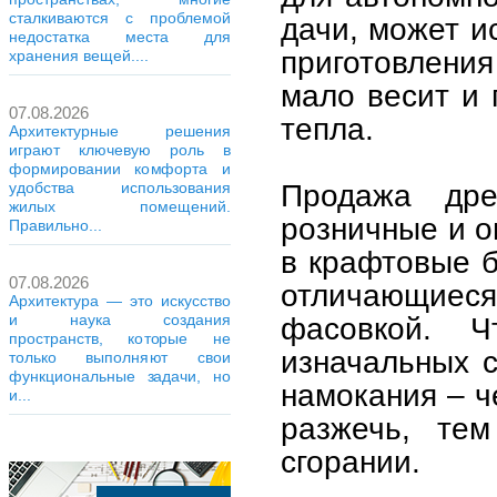
сталкиваются с проблемой
дачи, может и
недостатка места для
приготовлени
хранения вещей....
мало весит и 
07.08.2026
тепла.
Архитектурные решения
играют ключевую роль в
формировании комфорта и
Продажа дре
удобства использования
жилых помещений.
розничные и о
Правильно...
в крафтовые 
07.08.2026
отличающиес
Архитектура — это искусство
фасовкой. 
и наука создания
пространств, которые не
изначальных с
только выполняют свои
функциональные задачи, но
намокания – ч
и...
разжечь, те
сгорании.