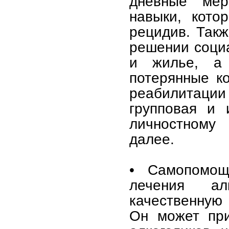
дневные мер
навыки, кото
рецидив. Так
решении соци
и жилье, а 
потерянные к
реабилитаци
групповая и 
личностному 
далее.
• Самопомощ
лечения ал
качественную
Он может при