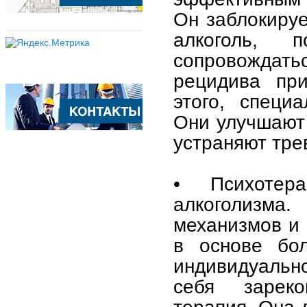
Он заблокируе
алкоголь, 
сопровождат
рецидива пр
этого, специ
Они улучшают 
устраняют тре
• Психотер
алкоголизма
механизмов и 
в основе бол
индивидуально
себя зареком
терапия. Она 