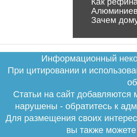
Как рефина
Алюминиев
Зачем дому
Информационный неком
При цитировании и использова
об
Статьи на сайт добавляются 
нарушены - обратитесь к ад
Для размещения своих интересн
вы также можете