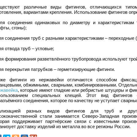
ществуют различные виды фитингов, отличающихся типом
отовления, вариантами крепления. Использование фитингов оп
для соединения одинаковых по диаметру и характеристикам
фты, сгоны);
ля соединения труб с разными характеристиками – переходные 
ля отвода труб – угловые;
ля формирования разветвлённого трубопровода используют тро
ля перекрытия патрубков – герметизирующие фитинги.
кже фитинги из нержавейки отличаются способом фиксац
анцевыми, обжимными, сварными, комбинированными. Отдельн
ржавейка
, которые имеют гладкие или ребристые штуцеры и фи
пользованием специальных клещей. Этот вид фитингов о
азъёмного соединения, которое по качеству не уступает сварны
ализацией разных видов фитингов для труб и друг
сококачественной стали занимается Северо-Западная произв
торая поддерживает партнёрские связи с известными произ
анизует доставку изделий из металла во все регионы России.