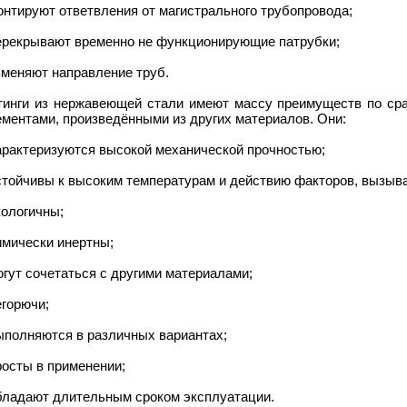
онтируют ответвления от магистрального трубопровода;
перекрывают временно не функционирующие патрубки;
зменяют направление труб.
тинги из нержавеющей стали имеют массу преимуществ по ср
ментами, произведёнными из других материалов. Они:
арактеризуются высокой механической прочностью;
устойчивы к высоким температурам и действию факторов, вызыв
кологичны;
имически инертны;
огут сочетаться с другими материалами;
егорючи;
ыполняются в различных вариантах;
росты в применении;
обладают длительным сроком эксплуатации.