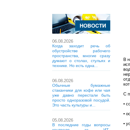
06.08.2026
Когда заходит речь об
обустройстве рабочего
пространства, многие сразу
В 
думают о столах, стульях и
ис
технике. Но есть одна...
во
не
от
06.08.2026
кот
Обычные бумажные
стаканчики для кофе или чая
С 
уже давно перестали быть
просто одноразовой посудой.
• с
Это часть культуры и...
• 
05.08.2026
• 
В последние годы вопросы
контроля за ИТ-