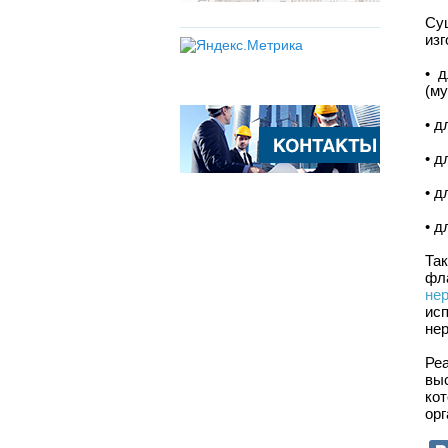
Су
изг
• 
(му
• д
• д
• д
• д
Та
фл
не
ис
нер
Ре
вы
ко
орг