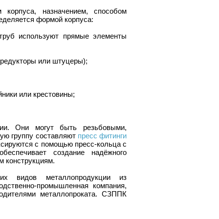
 корпуса, назначением, способом
ределяется формой корпуса:
 труб используют прямые элементы
(редукторы или штуцеры);
йники или крестовины;
ии. Они могут быть резьбовыми,
ую группу составляют
пресс фитинги
ксируются с помощью пресс-кольца с
беспечивает создание надёжного
м конструкциям.
их видов металлопродукции из
одственно-промышленная компания,
водителями металлопроката. СЗППК