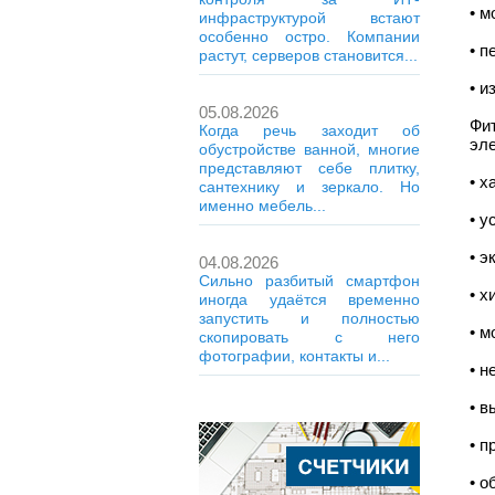
• м
инфраструктурой встают
особенно остро. Компании
• 
растут, серверов становится...
• и
05.08.2026
Фи
Когда речь заходит об
эле
обустройстве ванной, многие
представляют себе плитку,
• х
сантехнику и зеркало. Но
именно мебель...
• 
• э
04.08.2026
Сильно разбитый смартфон
• х
иногда удаётся временно
запустить и полностью
• м
скопировать с него
фотографии, контакты и...
• н
• в
• п
• 