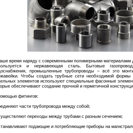
наше время наряду с современными полимерными материалами д
пользуется и нержавеющая сталь. Бытовые газопровод
доснабжения, промышленные трубопроводы – всё это монти
ржавейки. Чтобы создать трубные сети необходимой формы 
дельных элементов используют специальные фасонные элеме
орые обеспечивают создание прочной и герметичной конструкц
помощью фитингов:
оединяют части трубопровода между собой;
осуществляют переходы между трубами с разным сечением;
устанавливают подающие и потребляющие приборы на магистрал