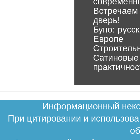
современно
Встречаем 
дверь!
Буно: русс
Европе
Строительн
Сатиновые 
практичнос
Информационный неком
При цитировании и использова
об