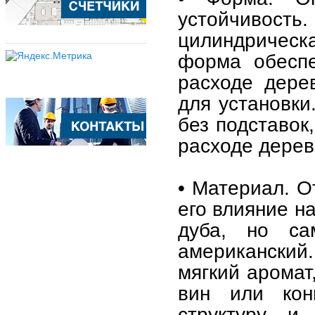
устойчивос
цилиндрическ
форма обесп
расходе дере
для установки
без подставок
расходе дерев
• Материал. О
его влияние н
дуба, но с
американский.
мягкий аромат
вин или кон
структуру и