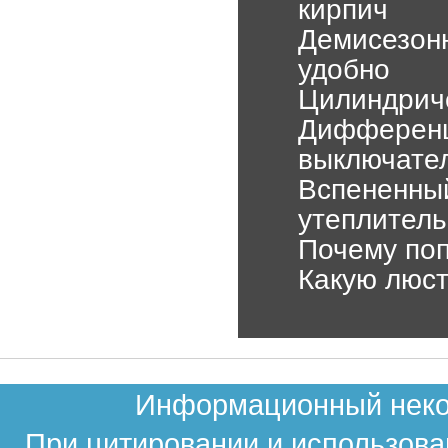
кирпич
Демисезонн
удобно
Цилиндрич
Дифференц
выключате
Вспененны
утеплитель
Почему по
Какую люст
Информационный неком
При цитировании и использова